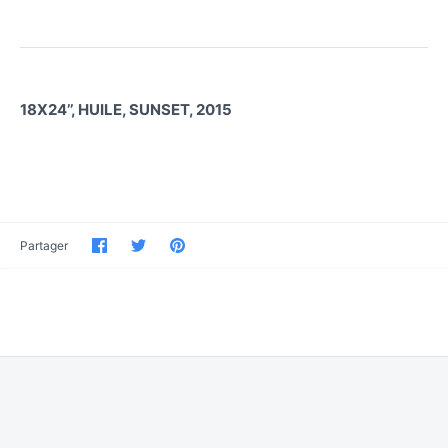
18X24’’, HUILE, SUNSET, 2015
Partager
Partager
Épinglez-
Partager
sur
sur
le
Facebook
Twitter