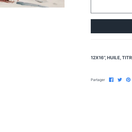
12X16’’, HUILE, TI
Partager
Part
Partager
sur
sur
Faceboo
Twit