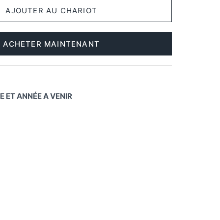
ACHETER MAINTENANT
TRE ET ANNÉE A VENIR
ager
Épinglez-
le
k
ter