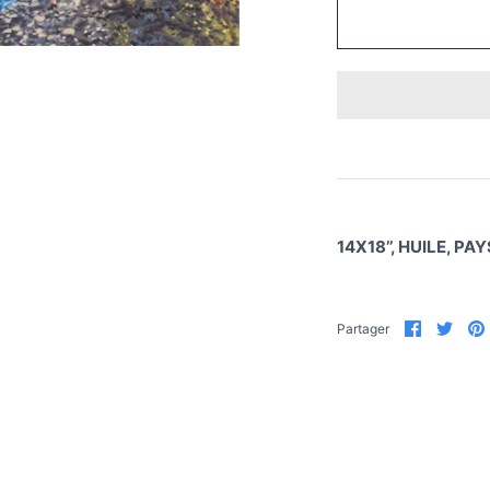
14X18’’, HUILE, P
Partager
Part
Partager
sur
sur
Faceboo
Twit