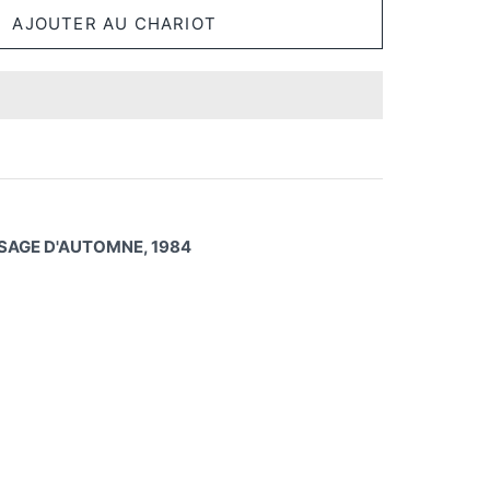
AYSAGE D'AUTOMNE, 1984
ager
Épinglez-
le
k
ter