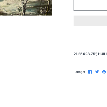
21.25X28.75’’, HUI
Partager
Part
Partager
sur
sur
Faceboo
Twit