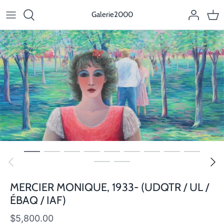
Passer
Galerie2000
au
contenu
MERCIER MONIQUE, 1933- (UDQTR / UL /
ÉBAQ / IAF)
$5,800.00