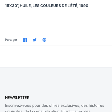
15X30’’, HUILE, LES COULEURS DE L'ÉTÉ, 1990
Partager
Partager
Épinglez-
Partager
sur
sur
le
Facebook
Twitter
NEWSLETTER
Inscrivez-vous pour des offres exclusives, des histoires
originales, de la sensibilisation à l'activisme, des