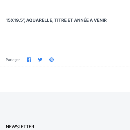
15X19.5’’, AQUARELLE, TITRE ET ANNÉE A VENIR
Partager
Partager
Épinglez-
Partager
sur
sur
le
Facebook
Twitter
NEWSLETTER