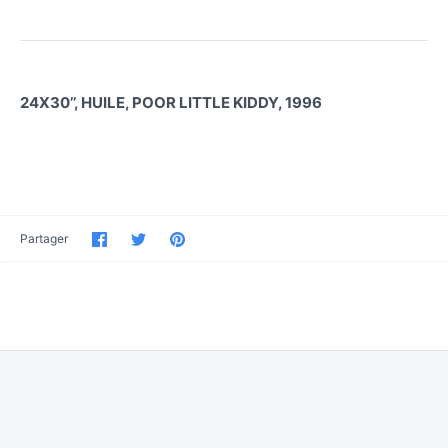
24X30’’, HUILE, POOR LITTLE KIDDY, 1996
Partager
Partager
Épinglez-
Partager
sur
sur
le
Facebook
Twitter