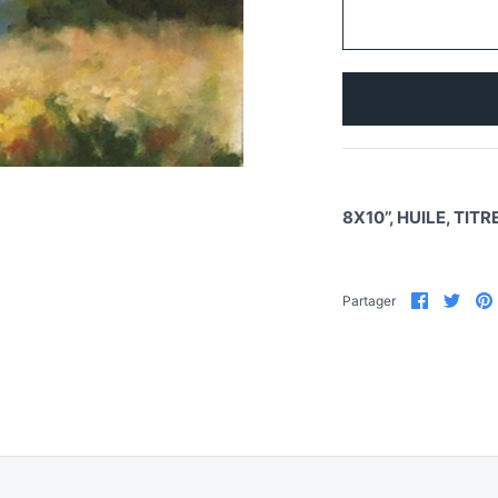
8X10’’, HUILE, TIT
Partager
Part
Partager
sur
sur
Faceboo
Twit