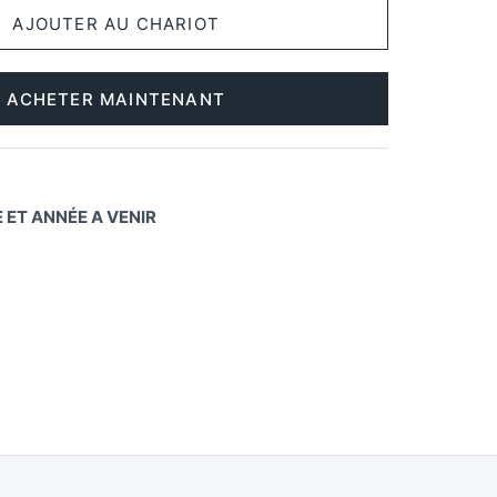
ACHETER MAINTENANT
RE ET ANNÉE A VENIR
ager
Épinglez-
le
k
ter