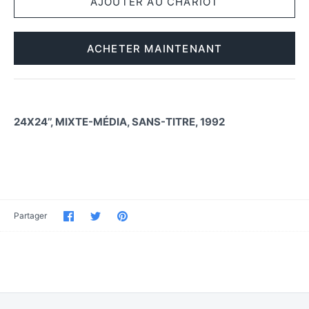
ACHETER MAINTENANT
24X24’’, MIXTE-MÉDIA, SANS-TITRE, 1992
Partager
Partager
Épinglez-
Partager
sur
sur
le
Facebook
Twitter