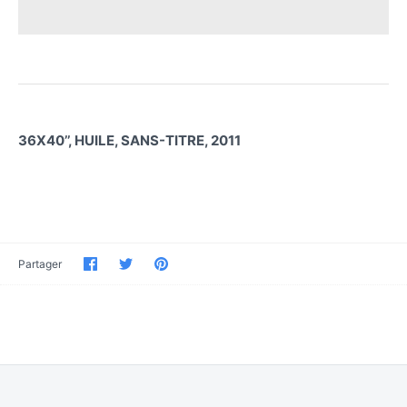
36X40’’, HUILE, SANS-TITRE, 2011
Partager
Partager
Épinglez-
Partager
sur
sur
le
Facebook
Twitter